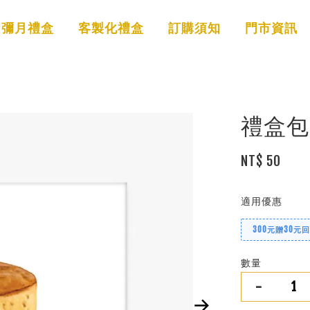
彌月禮盒
客製化禮盒
訂購須知
門市資訊
禮盒包
NT$ 50
適用優惠
300元贈30元
數量
-