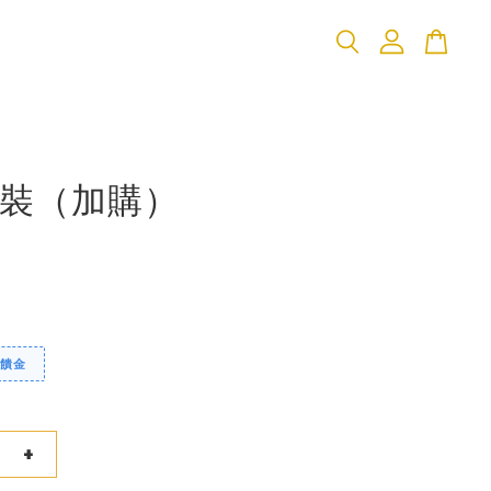
裝（加購）
回饋金
+